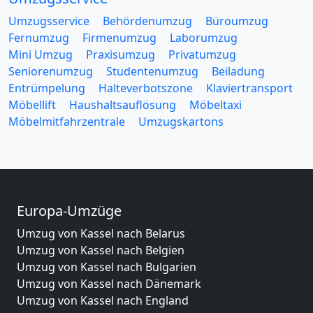
Umzugsservice
Behördenumzug
Büroumzug
Fernumzug
Firmenumzug
Laborumzug
Mini Umzug
Praxisumzug
Privatumzug
Seniorenumzug
Studentenumzug
Beiladung
Entrümpelung
Halteverbotszone
Klaviertransport
Möbellift
Haushaltsauflösung
Möbeltaxi
Möbelmitfahrzentrale
Umzugskartons
Europa-Umzüge
Umzug von Kassel nach Belarus
Umzug von Kassel nach Belgien
Umzug von Kassel nach Bulgarien
Umzug von Kassel nach Dänemark
Umzug von Kassel nach England