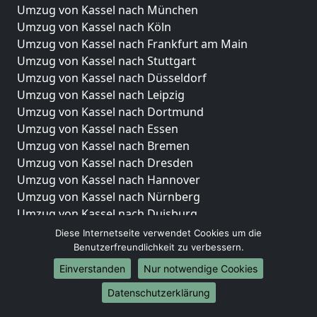
Umzug von Kassel nach München
Umzug von Kassel nach Köln
Umzug von Kassel nach Frankfurt am Main
Umzug von Kassel nach Stuttgart
Umzug von Kassel nach Düsseldorf
Umzug von Kassel nach Leipzig
Umzug von Kassel nach Dortmund
Umzug von Kassel nach Essen
Umzug von Kassel nach Bremen
Umzug von Kassel nach Dresden
Umzug von Kassel nach Hannover
Umzug von Kassel nach Nürnberg
Umzug von Kassel nach Duisburg
Umzug von Kassel nach Bochum
Diese Internetseite verwendet Cookies um die
Umzug von Kassel nach Wuppertal
Benutzerfreundlichkeit zu verbessern.
Umzug von Kassel nach Bielefeld
Einverstanden
Nur notwendige Cookies
Umzug von Kassel nach Bonn
Datenschutzerklärung
Umzug von Kassel nach Münster